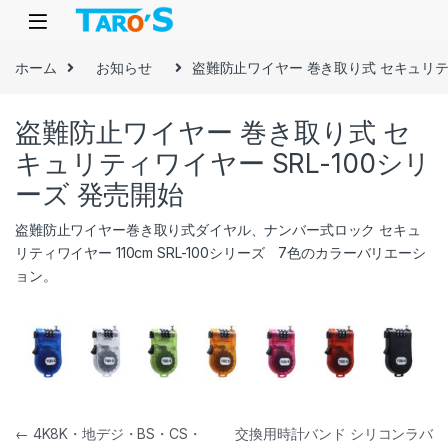
Skip to navigation
Skip to content
ホーム
お知らせ
盗難防止ワイヤー 巻き取り式 セキュリティ
盗難防止ワイヤー 巻き取り式 セ
キュリティワイヤー SRL-100シリ
ーズ 発売開始
盗難防止ワイヤー巻き取り式ダイヤル、ナンバー式ロック セキュ
リティワイヤー 110cm SRL-100シリーズ 7色のカラーバリエーシ
ョン。
投稿ナビゲーション
←
4K8K・地デジ・BS・CS・
交換用時計バンド シリコンラバ