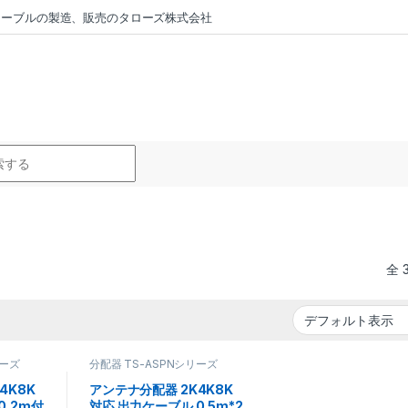
ラーケーブルの製造、販売のタローズ株式会社
r:
全 
リーズ
分配器 TS-ASPNシリーズ
4K8K
アンテナ分配器 2K4K8K
0.2m付
対応 出力ケーブル 0.5m*2