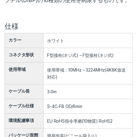
ブチル(DIBP)の10種類の使用を制限するものです。
仕様
カラー
ホワイト
コネクタ形状
F型接栓(ネジ式) – F型接栓(ネジ式)
使用帯域
使用帯域：10MHz～3224MHz(4K8K放送
対応)
ケーブル長
3.0m
ケーブル仕様
S-4C-FB OD/6mm
環境配慮事項
EU RoHS指令準拠(10物質) RoHS2
パッケージ形態
簡易包装(ビニール袋入り)