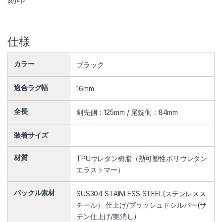
仕様
カラー
ブラック
適合ラグ幅
16mm
全長
剣先側：125mm / 尾錠側：84mm
装着サイズ
材質
TPUウレタン樹脂（熱可塑性ポリウレタン
エラストマー）
バックル素材
SUS304 STAINLESS STEEL(ステンレスス
チール） 仕上げ/ブラッシュドシルバー(サ
テン仕上げ/艶消し)