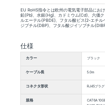
EU RoHS指令とは欧州の電気電子部品に
鉛(Pb)、水銀(Hg)、カドミウム(Cd)、六
ルエーテル(PBDE)、フタル酸ビス(2-エチル
ジブチル(DBP)、フタル酸ジイソブチル(DI
仕様
カラー
ブラック
ケーブル長
5.0m
コネクタ形状
RJ45プラグ
規格
CAT6A 10G