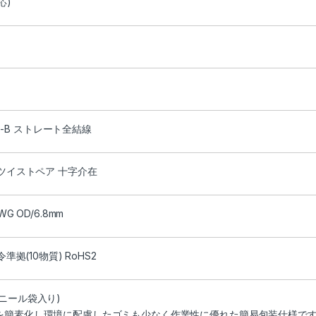
応)
568-B ストレート全結線
 ツイストペア 十字介在
WG OD/6.8mm
令準拠(10物質) RoHS2
ニール袋入り)
を簡素化し環境に配慮したゴミも少なく作業性に優れた簡易包装仕様で