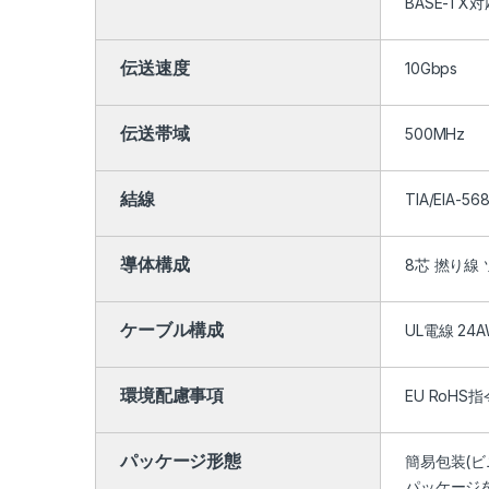
BASE-TX対
伝送速度
10Gbps
伝送帯域
500MHz
結線
TIA/EIA-
導体構成
8芯 撚り線
ケーブル構成
UL電線 24A
環境配慮事項
EU RoHS指
パッケージ形態
簡易包装(ビ
パッケージ