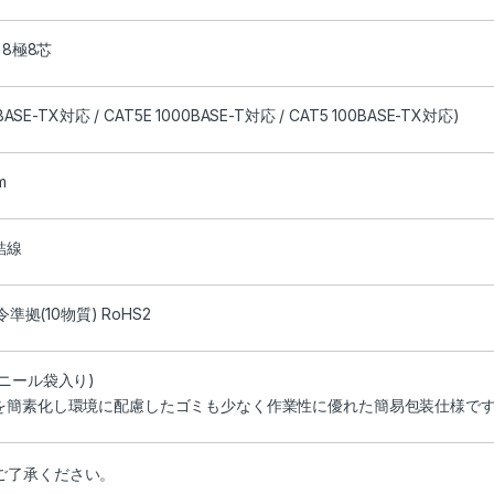
 8極8芯
BASE-TX対応 / CAT5E 1000BASE-T対応 / CAT5 100BASE-TX対応)
m
結線
令準拠(10物質) RoHS2
ニール袋入り)
を簡素化し環境に配慮したゴミも少なく作業性に優れた簡易包装仕様で
ご了承ください。