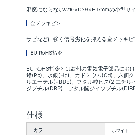
邪魔にならないW16×D29×H17mmの小型サ
金メッキピン
サビなどに強く信号劣化を抑える金メッキピ
EU RoHS指令
EU RoHS指令とは欧州の電気電子部品に
鉛(Pb)、水銀(Hg)、カドミウム(Cd)、六
ルエーテル(PBDE)、フタル酸ビス(2 エチル
ジブチル(DBP)、フタル酸ジイソブチル(DI
仕様
カラー
ホワイト