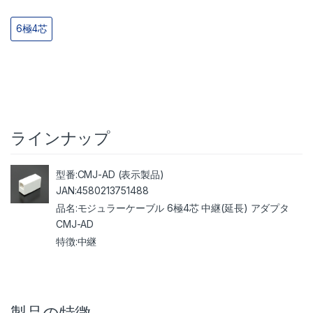
6極4芯
ラインナップ
CMJ-AD (表示製品)
4580213751488
モジュラーケーブル 6極4芯 中継(延長) アダプタ
CMJ-AD
中継
製品の特徴