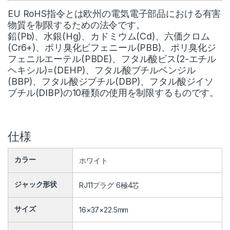
EU RoHS指令とは欧州の電気電子部品における有害
物質を制限するための法令です。
鉛(Pb)、水銀(Hg)、カドミウム(Cd)、六価クロム
(Cr6+)、ポリ臭化ビフェニール(PBB)、ポリ臭化ジ
フェニルエーテル(PBDE)、フタル酸ビス(2-エチル
ヘキシル)=(DEHP)、フタル酸ブチルベンジル
(BBP)、フタル酸ジブチル(DBP)、フタル酸ジイソ
ブチル(DIBP)の10種類の使用を制限するものです。
仕様
カラー
ホワイト
ジャック形状
RJ11プラグ 6極4芯
サイズ
16×37×22.5mm