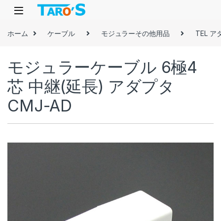
Skip to navigation
Skip to content
ホーム
ケーブル
モジュラーその他用品
TEL 
モジュラーケーブル 6極4
芯 中継(延長) アダプタ
CMJ-AD