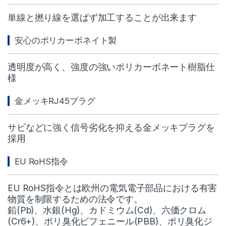
単線と撚り線を選ばず加工することが出来ます
安心のポリカーボネイト製
透明度が高く、強度の強いポリカーボネート樹脂仕
様
金メッキRJ45プラグ
サビなどに強く信号劣化を抑える金メッキプラグを
採用
EU RoHS指令
EU RoHS指令とは欧州の電気電子部品における有害
物質を制限するための法令です。
鉛(Pb)、水銀(Hg)、カドミウム(Cd)、六価クロム
(Cr6+)、ポリ臭化ビフェニール(PBB)、ポリ臭化ジ