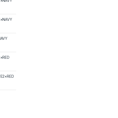
E×NAVY
N×NAVY
NAVY
E×RED
E2×RED