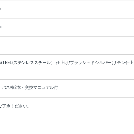
m
mm
ESS STEEL(ステンレススチール） 仕上げ/ブラッシュドシルバー(サテン仕
・バネ棒2本・交換マニュアル付
ご了承ください。