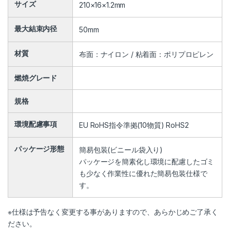
サイズ
210×16×1.2mm
最大結束内径
50mm
材質
布面：ナイロン / 粘着面：ポリプロピレン
燃焼グレード
規格
環境配慮事項
EU RoHS指令準拠(10物質) RoHS2
パッケージ形態
簡易包装(ビニール袋入り)
パッケージを簡素化し環境に配慮したゴミ
も少なく作業性に優れた簡易包装仕様で
す。
※仕様は予告なく変更する事がありますので、あらかじめご了承く
ださい。