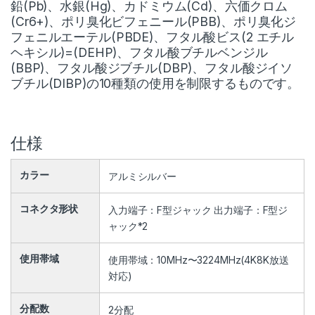
鉛(Pb)、水銀(Hg)、カドミウム(Cd)、六価クロム
(Cr6+)、ポリ臭化ビフェニール(PBB)、ポリ臭化ジ
フェニルエーテル(PBDE)、フタル酸ビス(2 エチル
ヘキシル)=(DEHP)、フタル酸ブチルベンジル
(BBP)、フタル酸ジブチル(DBP)、フタル酸ジイソ
ブチル(DIBP)の10種類の使用を制限するものです。
仕様
カラー
アルミシルバー
コネクタ形状
入力端子：F型ジャック 出力端子：F型ジ
ャック*2
使用帯域
使用帯域：10MHz〜3224MHz(4K8K放送
対応)
分配数
2分配