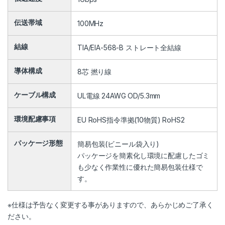
伝送帯域
100MHz
結線
TIA/EIA-568-B ストレート全結線
導体構成
8芯 撚り線
ケーブル構成
UL電線 24AWG OD/5.3mm
環境配慮事項
EU RoHS指令準拠(10物質) RoHS2
パッケージ形態
簡易包装(ビニール袋入り)
パッケージを簡素化し環境に配慮したゴミ
も少なく作業性に優れた簡易包装仕様で
す。
※仕様は予告なく変更する事がありますので、あらかじめご了承く
ださい。