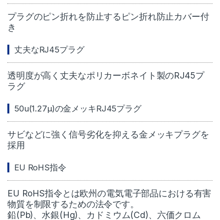
プラグのピン折れを防止するピン折れ防止カバー付
き
丈夫なRJ45プラグ
透明度が高く丈夫なポリカーボネイト製のRJ45プ
ラグ
50u(1.27μ)の金メッキRJ45プラグ
サビなどに強く信号劣化を抑える金メッキプラグを
採用
EU RoHS指令
EU RoHS指令とは欧州の電気電子部品における有害
物質を制限するための法令です。
鉛(Pb)、水銀(Hg)、カドミウム(Cd)、六価クロム