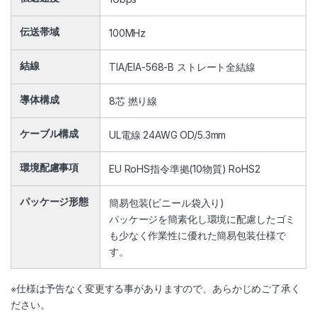
伝送帯域
100MHz
結線
TIA/EIA-568-B ストレート全結線
導体構成
8芯 撚り線
ケーブル構成
UL電線 24AWG OD/5.3mm
環境配慮事項
EU RoHS指令準拠(10物質) RoHS2
パッケージ形態
簡易包装(ビニール袋入り)
パッケージを簡素化し環境に配慮したゴミ
も少なく作業性に優れた簡易包装仕様で
す。
※仕様は予告なく変更する事がありますので、あらかじめご了承く
ださい。