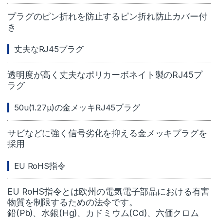
プラグのピン折れを防止するピン折れ防止カバー付
き
丈夫なRJ45プラグ
透明度が高く丈夫なポリカーボネイト製のRJ45プ
ラグ
50u(1.27μ)の金メッキRJ45プラグ
サビなどに強く信号劣化を抑える金メッキプラグを
採用
EU RoHS指令
EU RoHS指令とは欧州の電気電子部品における有害
物質を制限するための法令です。
鉛(Pb)、水銀(Hg)、カドミウム(Cd)、六価クロム