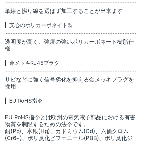
単線と撚り線を選ばず加工することが出来ます
安心のポリカーボネイト製
透明度が高く、強度の強いポリカーボネート樹脂仕
様
金メッキRJ45プラグ
サビなどに強く信号劣化を抑える金メッキプラグを
採用
EU RoHS指令
EU RoHS指令とは欧州の電気電子部品における有害
物質を制限するための法令です。
鉛(Pb)、水銀(Hg)、カドミウム(Cd)、六価クロム
(Cr6+)、ポリ臭化ビフェニール(PBB)、ポリ臭化ジ