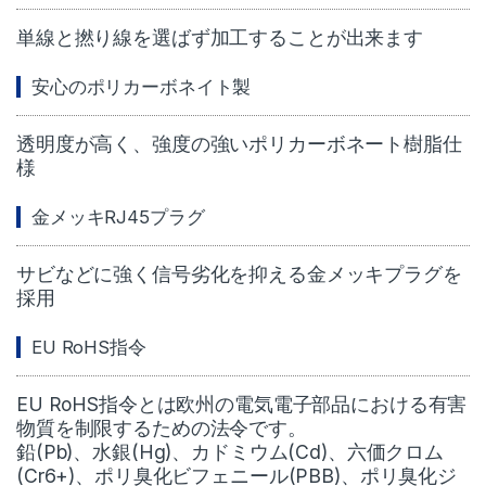
単線と撚り線を選ばず加工することが出来ます
安心のポリカーボネイト製
透明度が高く、強度の強いポリカーボネート樹脂仕
様
金メッキRJ45プラグ
サビなどに強く信号劣化を抑える金メッキプラグを
採用
EU RoHS指令
EU RoHS指令とは欧州の電気電子部品における有害
物質を制限するための法令です。
鉛(Pb)、水銀(Hg)、カドミウム(Cd)、六価クロム
(Cr6+)、ポリ臭化ビフェニール(PBB)、ポリ臭化ジ