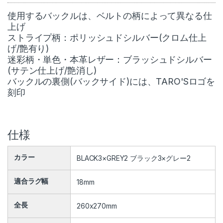
使用するバックルは、ベルトの柄によって異なる仕
上げ
ストライプ柄：ポリッシュドシルバー(クロム仕上
げ/艶有り)
迷彩柄・単色・本革レザー：ブラッシュドシルバー
(サテン仕上げ/艶消し)
バックルの裏側(バックサイド)には、TARO'Sロゴを
刻印
仕様
カラー
BLACK3×GREY2 ブラック3×グレー2
適合ラグ幅
18mm
全長
260x270mm