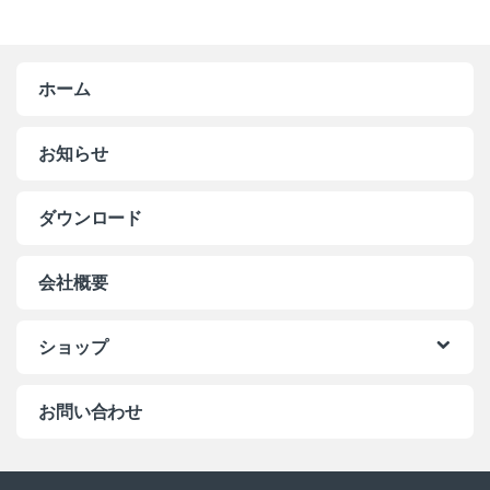
ホーム
お知らせ
ダウンロード
会社概要
ショップ
お問い合わせ