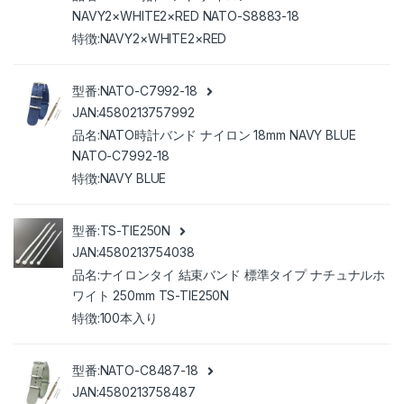
NAVY2×WHITE2×RED NATO-S8883-18
NAVY2×WHITE2×RED
NATO-C7992-18
4580213757992
NATO時計バンド ナイロン 18mm NAVY BLUE
NATO-C7992-18
NAVY BLUE
TS-TIE250N
4580213754038
ナイロンタイ 結束バンド 標準タイプ ナチュナルホ
ワイト 250mm TS-TIE250N
100本入り
NATO-C8487-18
4580213758487