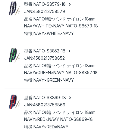
NATO-S8579-18
4580213758579
NATO時計バンド ナイロン 18mm
NAVY×WHITE×NAVY NATO-S8579-18
NAVY×WHITE×NAVY
NATO-S8852-18
4580213758852
NATO時計バンド ナイロン 18mm
NAVY×GREEN×NAVY NATO-S8852-18
NAVY×GREEN×NAVY
NATO-S8869-18
4580213758869
NATO時計バンド ナイロン 18mm
NAVY×RED×NAVY NATO-S8869-18
NAVY×RED×NAVY