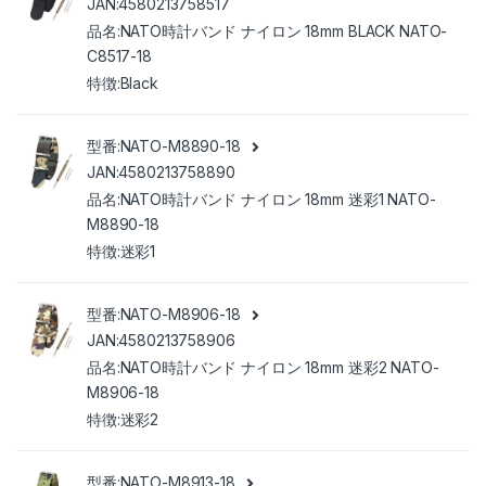
4580213758517
NATO時計バンド ナイロン 18mm BLACK NATO-
C8517-18
Black
NATO-M8890-18
4580213758890
NATO時計バンド ナイロン 18mm 迷彩1 NATO-
M8890-18
迷彩1
NATO-M8906-18
4580213758906
NATO時計バンド ナイロン 18mm 迷彩2 NATO-
M8906-18
迷彩2
NATO-M8913-18